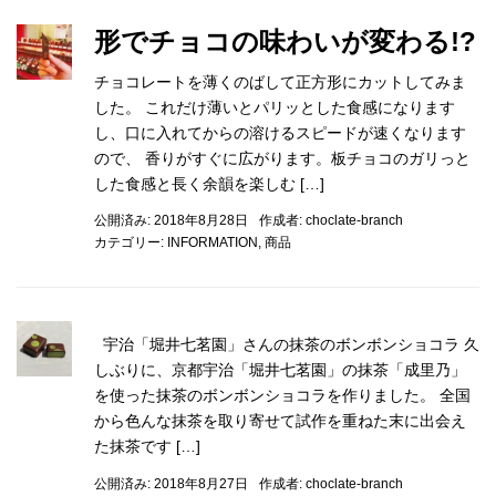
形でチョコの味わいが変わる!?
チョコレートを薄くのばして正方形にカットしてみま
した。 これだけ薄いとパリッとした食感になります
し、口に入れてからの溶けるスピードが速くなります
ので、 香りがすぐに広がります。板チョコのガリっと
した食感と長く余韻を楽しむ […]
公開済み: 2018年8月28日
作成者:
choclate-branch
カテゴリー:
INFORMATION
,
商品
宇治「堀井七茗園」さんの抹茶のボンボンショコラ 久
しぶりに、京都宇治「堀井七茗園」の抹茶「成里乃」
を使った抹茶のボンボンショコラを作りました。 全国
から色んな抹茶を取り寄せて試作を重ねた末に出会え
た抹茶です […]
公開済み: 2018年8月27日
作成者:
choclate-branch